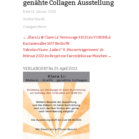
genähte Collagen Ausstellung
Date:
13. Januar 2022
Author:
klarali
Category:
News
← „Klara Li @ Claire La“ Vernissage 9.10.21 im VOKUHILA
Kastanienallee 16/17 Berlin PB
ValentinsVasen „Ladies!“ & „Wasserträgerinnen“ ab
Februar 2022 im Respct.me FairstyleBazaar München →
VERLÄNGERT bis 23. April 2022: