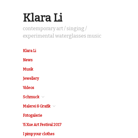
Klara Li
contemporary art / singing /
experimental waterglasses music
Klara Li
News
Musik
Jewellery
Videos
Schmuck
Malerei & Grafik
Fotogalerie
Yi Xue Art Festival 2017
I pimp your clothes