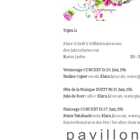
Tri
pta
Li
Klare Schrift & Vollblutmalerei aus
drei Jahrzehnten von
K
atrin Linthe
20.- 
Vernissage CONCERT Di 20. Juni, 19h
Nadine Copier
vocals
Klara Li
vocals, water
Fête de la Musique
DUETT Mi 21. Juni, 19h
Julia de Boor
cello +
Klara Li
vocals, watergl
Finissage CONCERT Di 27. Juni, 19h
Marie Takahashi
viola
Klara Li
vocals, water
Konzerthonorar in den Hut / fee after show in