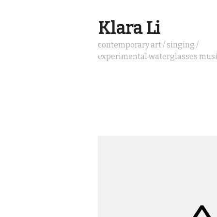
Klara Li
contemporary art / singing /
experimental waterglasses mus