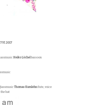
27.VI.2017
glassmusic
Heiko Löchel
bassoon
assmusic
glassmusic
Thomas Kumlehn
flute, voice
 the hat