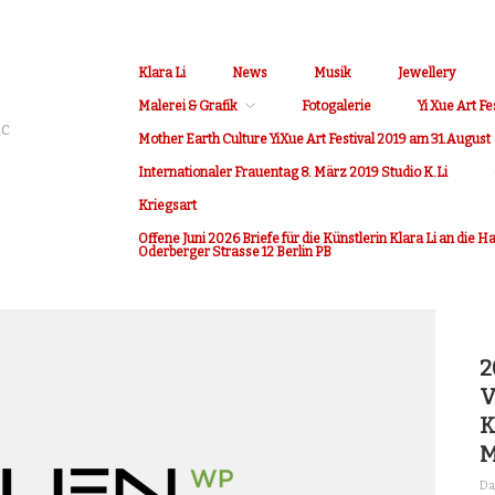
Klara Li
News
Musik
Jewellery
Malerei & Grafik
Fotogalerie
Yi Xue Art Fe
ic
Mother Earth Culture YiXue Art Festival 2019 am 31.August
Internationaler Frauentag 8. März 2019 Studio K.Li
Kriegsart
Offene Juni 2026 Briefe für die Künstlerin Klara Li an die 
Oderberger Strasse 12 Berlin PB
2
V
K
M
Da