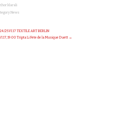
thor:
klarali
tegory:
News
24./25.VI.17 TEXTILE ART BERLIN
.VI.17, 19:00 Tripta Li Fete de la Musique Duett →