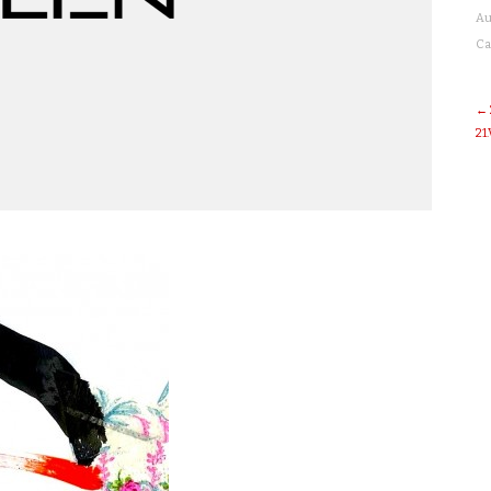
Au
Ca
← 
21