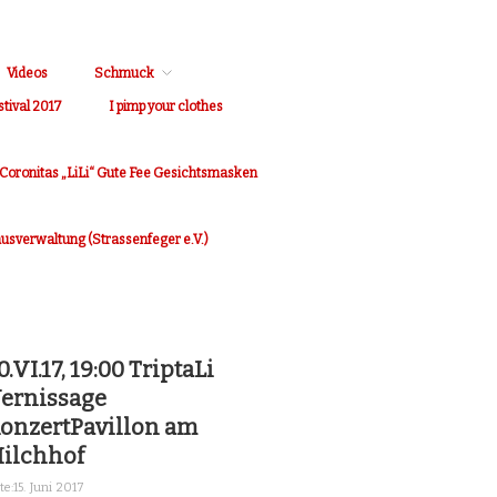
Videos
Schmuck
stival 2017
I pimp your clothes
Coronitas „LiLi“ Gute Fee Gesichtsmasken
Hausverwaltung (Strassenfeger e.V.)
0.VI.17, 19:00 TriptaLi
ernissage
onzertPavillon am
ilchhof
te:
15. Juni 2017