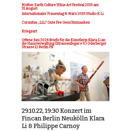
Mother Earth Culture YiXue Art Festival 2019 am
31.August
Internationaler Frauentag 8. März 2019 Studio K.Li
Coronitas „LiLi“ Gute Fee Gesichtsmasken
Kriegsart
Offene Juni 2026 Briefe für die Künstlerin Klara Li an
die Hausverwaltung (Strassenfeger e.V.) Oderberger
Strasse 12 Berlin PB
29.10.22, 19:30 Konzert im
Fincan Berlin Neukölln Klara
Li & Philippe Carnoy