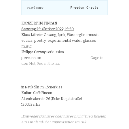
голуб миру                               
Freedom Oriole
KONZERT IM FINCAN
Samstag 29. Oktober 2022, 19:30
Klara Li
freier Gesang, Lyrik, Wassergläsermusik
vocals, poetry, experimental water glasses
music
Philippe Carnoy
Perkussion
percussion
Gage in
den Hut, Fee in the hat
in Neukölln im Körnerkiez
Kultur-Café Fincan
Altenbrakerstr. 26 (Ecke Nogatstraße)
12051 Berlin
„Entweder Du tust es oder tust es nicht.“ Die 3 Kojoten
aus Finnland über Improvisationsmusik