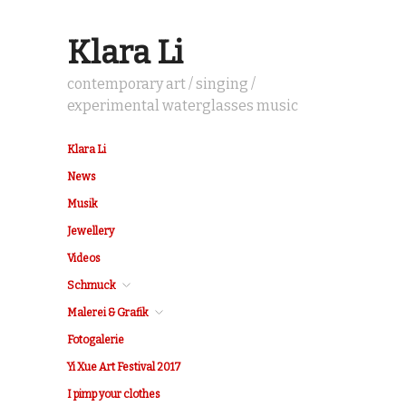
Klara Li
contemporary art / singing /
experimental waterglasses music
Klara Li
News
Musik
Jewellery
Videos
Schmuck
Malerei & Grafik
Fotogalerie
Yi Xue Art Festival 2017
I pimp your clothes