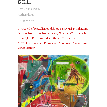
& K.Li
Date:
27. Mai 2026
Author:
klarali
Category:
News
← Artspring ’26 AtelierRundgänge Sa 30. Mai, 14-18h Klara
Li in der Prenzlauer Promenade c/oValeriane Dhumerelle
30.5.26, 15:15 Ruderlos rudern Klara Li Treppenhaus
ARTSPRING Konzert 1 Prenzlauer Promenade Atelierhaus
Berlin Pankow →