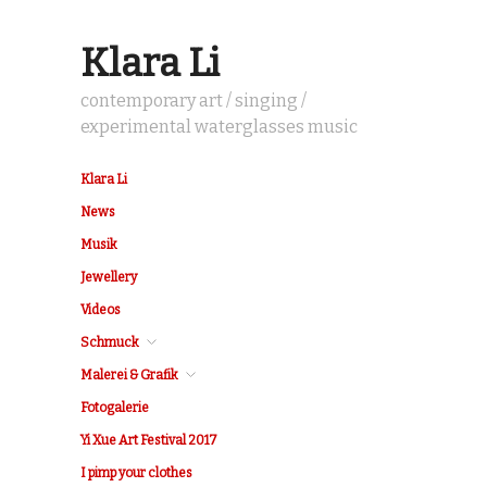
Klara Li
contemporary art / singing /
experimental waterglasses music
Klara Li
News
Musik
Jewellery
Videos
Schmuck
Malerei & Grafik
Fotogalerie
Yi Xue Art Festival 2017
I pimp your clothes