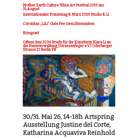
Mother Earth Culture YiXue Art Festival 2019 am
31.August
Internationaler Frauentag 8. März 2019 Studio K.Li
Coronitas „LiLi“ Gute Fee Gesichtsmasken
Kriegsart
Offene Juni 2026 Briefe für die Künstlerin Klara Li an
die Hausverwaltung (Strassenfeger e.V.) Oderberger
Strasse 12 Berlin PB
30./31. Mai 26, 14-18h Artspring
Ausstellung Justine del Corte,
Katharina Acquaviva Reinhold