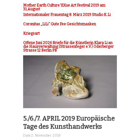
Mother Earth Culture YiXue Art Festival 2019 am
31.August
Internationaler Frauentag 8. März 2019 Studio K.Li
Coronitas „LiLi“ Gute Fee Gesichtsmasken
Kriegsart
Offene Juni 2026 Briefe für die Künstlerin Klara Li an
die Hausverwaltung (Strassenfeger e.V.) Oderberger
Strasse 12 Berlin PB
5./6./7. APRIL 2019 Europäische
Tage des Kunsthandwerks
Date:
2. November 2018