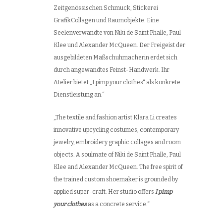
Zeitgenössischen Schmuck, Stickerei
GrafikCollagen und Raumobjekte. Eine
Seelenverwandte von Niki de Saint Phalle, Paul
Klee und Alexander McQueen. Der Freigeist der
ausgebildeten Maßschuhmacherin erdet sich
durch angewandtes Feinst-Handwerk. Ihr
Atelier bietet „I pimp your clothes“ als konkrete
Dienstleistung an.“
„The textile and fashion artist Klara Li creates
innovative upcycling costumes, contemporary
jewelry, embroidery graphic collages and room
objects. A soulmate of Niki de Saint Phalle, Paul
Klee and Alexander McQueen. The free spirit of
the trained custom shoemaker is grounded by
applied super-craft. Her studio offers
I pimp
your clothes
as a concrete service.“