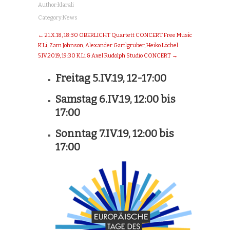
Author:
klarali
Category:
News
← 21.X.18, 18:30 OBERLICHT Quartett CONCERT Free Music
K.Li, Zam Johnson, Alexander Gartlgruber, Heiko Löchel
5.IV.2019, 19:30 K.Li & Axel Rudolph Studio CONCERT →
Freitag 5.IV.19, 12-17:00
Samstag 6.IV.19,
12:00
bis
17:00
Sonntag 7.IV.19,
12:00
bis
17:00