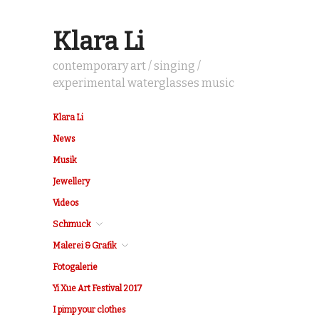
Klara Li
contemporary art / singing /
experimental waterglasses music
Klara Li
News
Musik
Jewellery
Videos
Schmuck
Malerei & Grafik
Fotogalerie
Yi Xue Art Festival 2017
I pimp your clothes