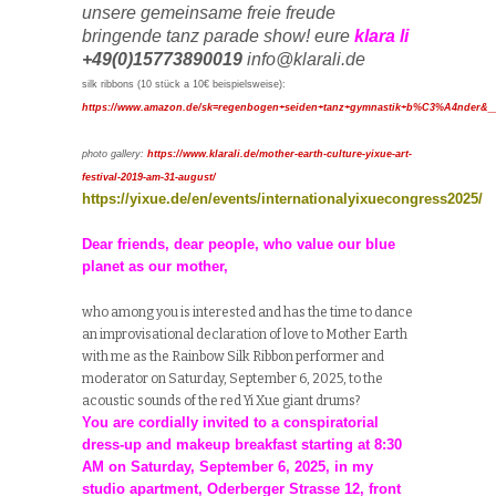
unsere gemeinsame freie freude
bringende tanz parade show! eure
klara li
+49(
0
)
15773890019
info@klarali.de
silk ribbons (10 stück a 10€ beispielsweise):
https://www.amazon.de/sk=regenbogen+seiden+tanz+gymnastik+b%C3%A4nd
photo
gallery
:
https://www.klarali.de/mother-earth-culture-yixue-art-
festival-2019-am-31-august/
https://yixue.de/en/events/internationalyixuecongress2025/
Dear friends, dear people, who value our blue
planet as our mother,
who among you is interested and has the time to dance
an improvisational declaration of love to Mother Earth
with me as the Rainbow Silk Ribbon performer and
moderator on Saturday, September 6, 2025, to the
acoustic sounds of the red Yi Xue giant drums?
You are cordially invited to a conspiratorial
dress-up and makeup breakfast starting at 8:30
AM on Saturday, September 6, 2025, in my
studio apartment, Oderberger Strasse 12, front