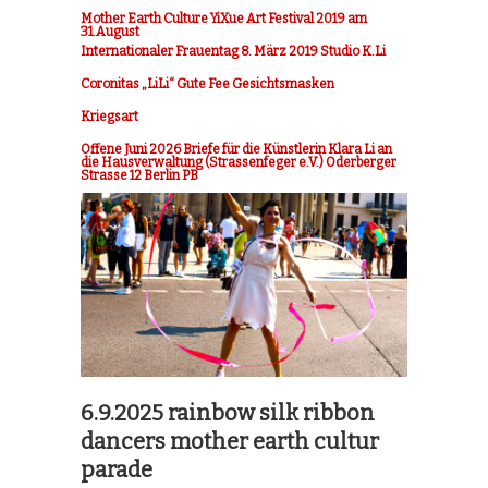
Mother Earth Culture YiXue Art Festival 2019 am
31.August
Internationaler Frauentag 8. März 2019 Studio K.Li
Coronitas „LiLi“ Gute Fee Gesichtsmasken
Kriegsart
Offene Juni 2026 Briefe für die Künstlerin Klara Li an
die Hausverwaltung (Strassenfeger e.V.) Oderberger
Strasse 12 Berlin PB
6.9.2025 rainbow silk ribbon
dancers mother earth cultur
parade