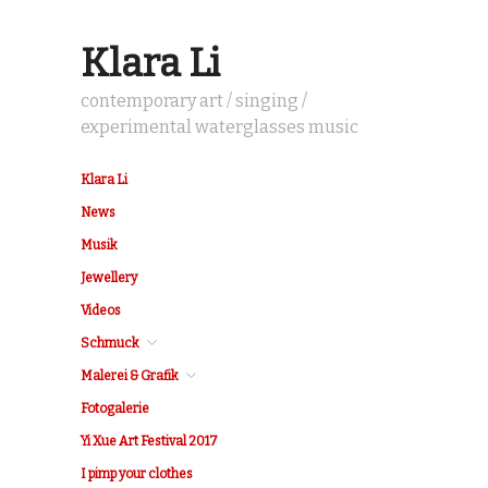
Klara Li
contemporary art / singing /
experimental waterglasses music
Klara Li
News
Musik
Jewellery
Videos
Schmuck
Malerei & Grafik
Fotogalerie
Yi Xue Art Festival 2017
I pimp your clothes