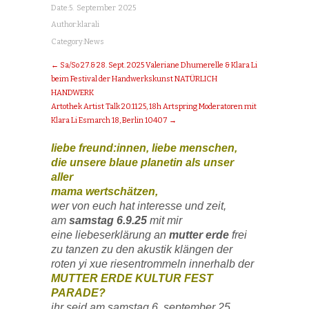
Date:
5. September 2025
Author:
klarali
Category:
News
← Sa/So 27.& 28. Sept. 2025 Valeriane Dhumerelle & Klara Li
beim Festival der Handwerkskunst NATÜRLICH
HANDWERK
Artothek Artist Talk 20.11.25, 18h Artspring Moderatoren mit
Klara Li Esmarch 18, Berlin 10407 →
liebe freund:innen, liebe
m
enschen,
die unsere blaue
planetin als
unser
aller
mama
wert
schätzen,
wer von euch hat interesse und zeit,
am
samstag
6.9.25
mit mir
eine liebeserklärung an
mutter erde
frei
zu tanzen zu den akustik klängen der
roten yi xue riesentrommeln
innerhalb der
MUTTER ERDE KULTUR FEST
PARADE
?
ihr seid am samstag 6. september 25