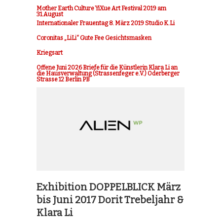
Mother Earth Culture YiXue Art Festival 2019 am
31.August
Internationaler Frauentag 8. März 2019 Studio K.Li
Coronitas „LiLi“ Gute Fee Gesichtsmasken
Kriegsart
Offene Juni 2026 Briefe für die Künstlerin Klara Li an
die Hausverwaltung (Strassenfeger e.V.) Oderberger
Strasse 12 Berlin PB
Exhibition DOPPELBLICK März
bis Juni 2017 Dorit Trebeljahr &
Klara Li