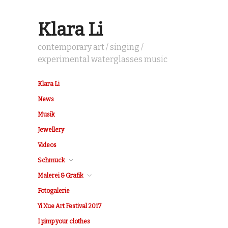
Klara Li
contemporary art / singing /
experimental waterglasses music
Klara Li
News
Musik
Jewellery
Videos
Schmuck
Malerei & Grafik
Fotogalerie
Yi Xue Art Festival 2017
I pimp your clothes