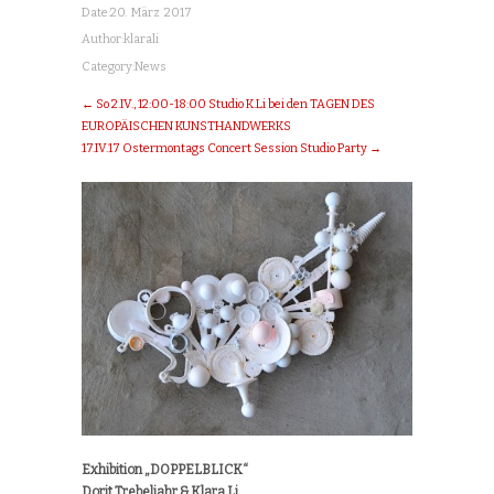
Date:
20. März 2017
Author:
klarali
Category:
News
← So 2.IV., 12:00-18:00 Studio K.Li bei den TAGEN DES
EUROPÄISCHEN KUNSTHANDWERKS
17.IV.17 Ostermontags Concert Session Studio Party →
Exhibition „DOPPELBLICK“
Dorit Trebeljahr & Klara Li