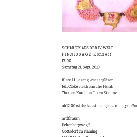
SCHMUCK AUS DER IV. WELT
F I N N I S S A G E K o n z e r t
17:00
Samstag 21. Sept. 2013
Klara Li
Gesang Wassergläser
Jeff Cloke
elektronische Musik
Thomas Kumlehn
Flöten Stimme
ab 12:00
ist die Ausstellung letztmalig geöffn
art(t)raum
Pekenbergweg 2
Gottsdorf im Fläming