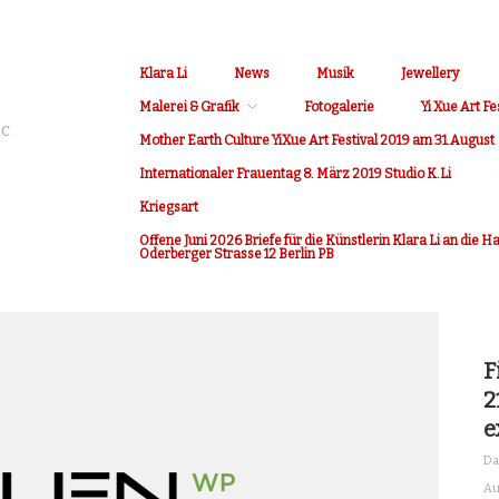
Klara Li
News
Musik
Jewellery
Malerei & Grafik
Fotogalerie
Yi Xue Art Fe
ic
Mother Earth Culture YiXue Art Festival 2019 am 31.August
Internationaler Frauentag 8. März 2019 Studio K.Li
Kriegsart
Offene Juni 2026 Briefe für die Künstlerin Klara Li an die 
Oderberger Strasse 12 Berlin PB
F
2
e
Da
Au