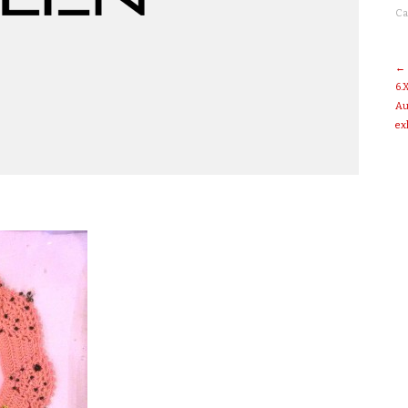
Ca
← 
6.
Au
ex