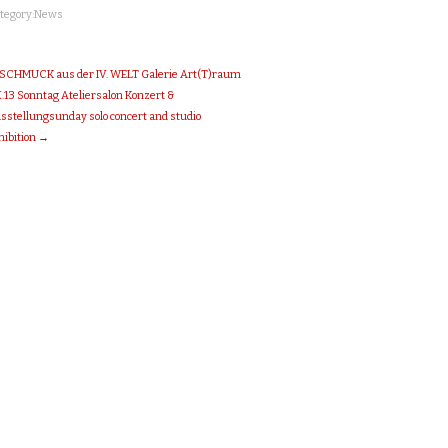
tegory:
News
SCHMUCK aus der IV. WELT Galerie Art(T)raum
X.13 Sonntag Ateliersalon Konzert &
sstellung
sunday solo concert and studio
hibition
→