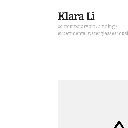
Klara Li
contemporary art / singing /
experimental waterglasses mus