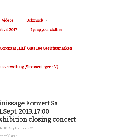
Videos
Schmuck
stival 2017
I pimp your clothes
Coronitas „LiLi“ Gute Fee Gesichtsmasken
Hausverwaltung (Strassenfeger e.V.)
inissage Konzert Sa
1.Sept. 2013, 17:00
xhibition closing concert
te:
18. September 2013
thor:
klarali