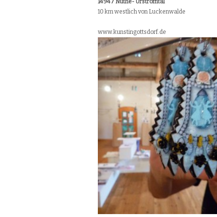
14947 Nuthe- Urstromtal
10 km westlich von Luckenwalde
www.kunstingottsdorf.de