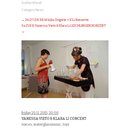
Author:
klarali
Category:
News
← 26./27./28.XII.14 Iulia Grigorie + K.Li Konzerte
Sa 21.II.15 Vanessa Vieto & Klara Li LEICHLINGEN KONZERT
→
friday 20.II.2015, 20:00
VANESSA VIETO & KLARA LI CONCERT
voices, waterglassmusic, toys