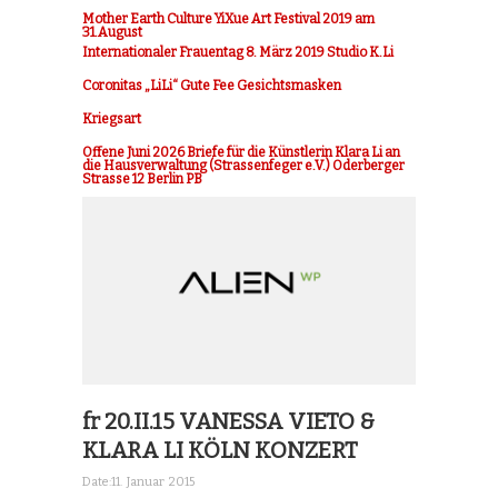
Mother Earth Culture YiXue Art Festival 2019 am
31.August
Internationaler Frauentag 8. März 2019 Studio K.Li
Coronitas „LiLi“ Gute Fee Gesichtsmasken
Kriegsart
Offene Juni 2026 Briefe für die Künstlerin Klara Li an
die Hausverwaltung (Strassenfeger e.V.) Oderberger
Strasse 12 Berlin PB
fr 20.II.15 VANESSA VIETO &
KLARA LI KÖLN KONZERT
Date:
11. Januar 2015