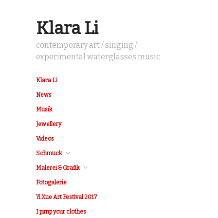
Klara Li
contemporary art / singing /
experimental waterglasses music
Klara Li
News
Musik
Jewellery
Videos
Schmuck
Malerei & Grafik
Fotogalerie
Yi Xue Art Festival 2017
I pimp your clothes