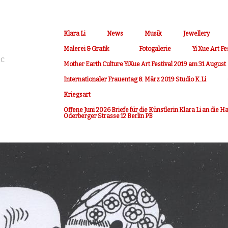
Klara Li
News
Musik
Jewellery
Malerei & Grafik
Fotogalerie
Yi Xue Art Fe
ic
Mother Earth Culture YiXue Art Festival 2019 am 31.August
Internationaler Frauentag 8. März 2019 Studio K.Li
Kriegsart
Offene Juni 2026 Briefe für die Künstlerin Klara Li an die 
Oderberger Strasse 12 Berlin PB