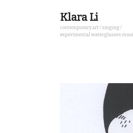
Klara Li
contemporary art / singing /
experimental waterglasses mus