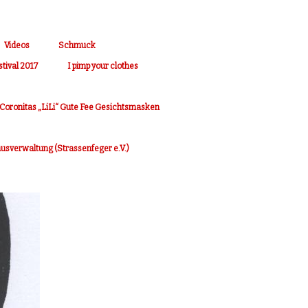
Videos
Schmuck
stival 2017
I pimp your clothes
Coronitas „LiLi“ Gute Fee Gesichtsmasken
Hausverwaltung (Strassenfeger e.V.)