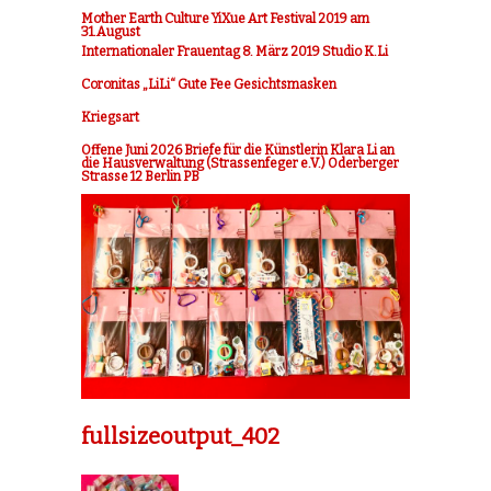
Mother Earth Culture YiXue Art Festival 2019 am
31.August
Internationaler Frauentag 8. März 2019 Studio K.Li
Coronitas „LiLi“ Gute Fee Gesichtsmasken
Kriegsart
Offene Juni 2026 Briefe für die Künstlerin Klara Li an
die Hausverwaltung (Strassenfeger e.V.) Oderberger
Strasse 12 Berlin PB
fullsizeoutput_402