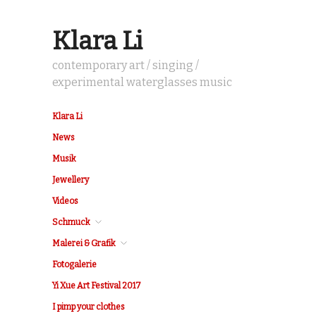
Klara Li
contemporary art / singing /
experimental waterglasses music
Klara Li
News
Musik
Jewellery
Videos
Schmuck
Malerei & Grafik
Fotogalerie
Yi Xue Art Festival 2017
I pimp your clothes