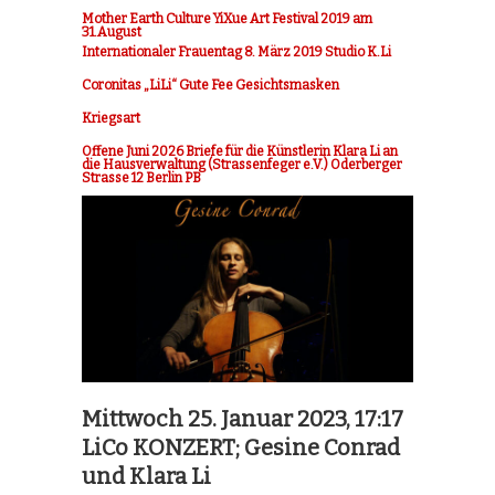
Mother Earth Culture YiXue Art Festival 2019 am
31.August
Internationaler Frauentag 8. März 2019 Studio K.Li
Coronitas „LiLi“ Gute Fee Gesichtsmasken
Kriegsart
Offene Juni 2026 Briefe für die Künstlerin Klara Li an
die Hausverwaltung (Strassenfeger e.V.) Oderberger
Strasse 12 Berlin PB
Mittwoch 25. Januar 2023, 17:17
LiCo KONZERT; Gesine Conrad
und Klara Li