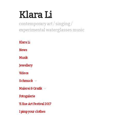
Klara Li
contemporary art / singing /
experimental waterglasses music
Klara Li
News
Musik
Jewellery
Videos
Schmuck
Malerei & Grafik
Fotogalerie
Yi Xue Art Festival 2017
I pimp your clothes