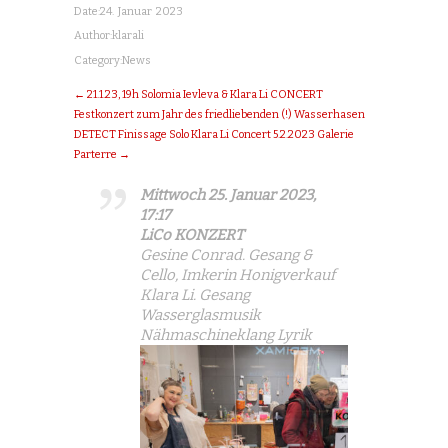
Date:
24. Januar 2023
Author:
klarali
Category:
News
← 21.1.23, 19h Solomia Ievleva & Klara Li CONCERT
Festkonzert zum Jahr des friedliebenden (!) Wasserhasen
DETECT Finissage Solo Klara Li Concert 5.2.2023 Galerie
Parterre →
Mittwoch 25. Januar 2023,
17:17
LiCo KONZERT
Gesine Conrad. Gesang &
Cello, Imkerin Honigverkauf
Klara Li. Gesang
Wasserglasmusik
Nähmaschineklang Lyrik