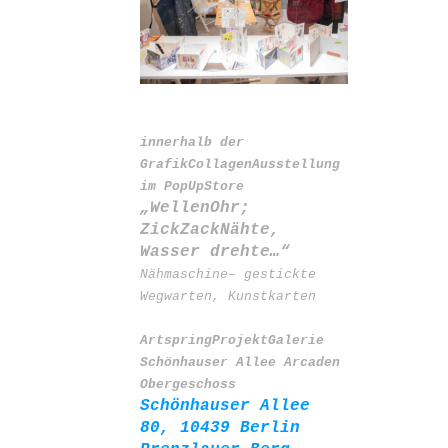
innerhalb der
GrafikCollagenAusstellung
im PopUpStore
„
WellenOhr;
ZickZack
N
ähte,
Wasser dreht
e…“
Nähmaschine
–
ge
s
tickte
Wegwarten, Kunstkarte
n
ArtspringProjektGalerie
Schönhauser Allee Ar
c
aden
Obergeschoss
Schönhauser Allee
80
, 10439 Berlin