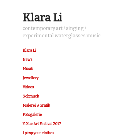
Klara Li
contemporary art / singing /
experimental waterglasses music
Klara Li
News
Musik
Jewellery
Videos
Schmuck
Malerei & Grafik
Fotogalerie
Yi Xue Art Festival 2017
I pimp your clothes