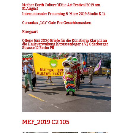
Mother Earth Culture YiXue Art Festival 2019 am
31.August
Internationaler Frauentag 8. März 2019 Studio K.Li
Coronitas „LiLi“ Gute Fee Gesichtsmasken
Kriegsart
Offene Juni 2026 Briefe für die Künstlerin Klara Li an
die Hausverwaltung (Strassenfeger e.V.) Oderberger
Strasse 12 Berlin PB
MEF_2019 C2 105