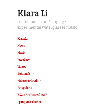
Klara Li
contemporary art / singing /
experimental waterglasses music
Klara Li
News
Musik
Jewellery
Videos
Schmuck
Malerei & Grafik
Fotogalerie
Yi Xue Art Festival 2017
I pimp your clothes