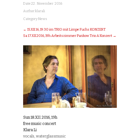
Date:
22. November 2016
Author:
klarali
Category:
News
← 15.XII.16, 19:30 im TRIO mit Limpe Fuchs KONZERT
Sa 17.XII.2016, 19h Arbeitszimmer Pankow Trio A Konzert →
Sun 18.XII.2016, 19h
free music concert
Klara Li
vocals, waterglassmusic