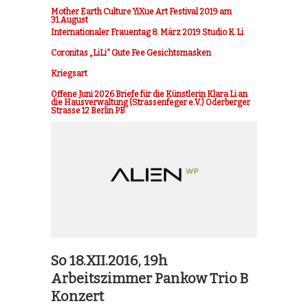
Mother Earth Culture YiXue Art Festival 2019 am
31.August
Internationaler Frauentag 8. März 2019 Studio K.Li
Coronitas „LiLi“ Gute Fee Gesichtsmasken
Kriegsart
Offene Juni 2026 Briefe für die Künstlerin Klara Li an
die Hausverwaltung (Strassenfeger e.V.) Oderberger
Strasse 12 Berlin PB
So 18.XII.2016, 19h
Arbeitszimmer Pankow Trio B
Konzert