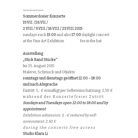
——————–
Sommerdosier
Konzerte
19.VII. /26.VII./
2.VIII./ 9.VIII./ 16.VIII./ 23.VIII.2015
sundays each
13:00
and also
17:00
daylight concert
at the Fine Art Exhibition fee in the hat
Ausstellung
„Stick Rand Stücke“
bis 25. August 2015
Malerei, Schmuck und Objekte
sonntags und dienstags geöffnet 12:00 – 18:00
und nach Absprache
Eintritt: 5,-€ ermäßigt per Selbsteinschätzung: 2,50 €
w ä h r e n d d e r K o n z e r t e f r e i e r Z u t r i t t
Sundays
and Tuesdays open 12:00 to 18:00 and by
appointment
Exhibition
admission: 5,- € reduced by self-
assessment: 2,50 €
d u r i n g t h e c o n c e r t s f r e e a c c e s s
Studio Klara Li