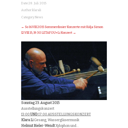
Date:
28. Juli 2015
Author:
klarali
Category:
News
← So 16.VIII.2015 Sommerdosier Konzerte mit Kolja Simon
12.VIII.15, 19:30 LETAFOU+Li Konzert →
Sonntag 23. August 2015
Ausstellungskonzert
13:00
UND
17:00 AUSSTELLUNGSKONZERT
Klara Li
Gesang, Wassergläsermusik
Helmut Bieler-Wendt
Xylophon und…