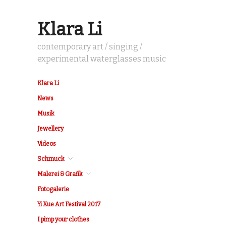
Klara Li
contemporary art / singing /
experimental waterglasses music
Klara Li
News
Musik
Jewellery
Videos
Schmuck
Malerei & Grafik
Fotogalerie
Yi Xue Art Festival 2017
I pimp your clothes