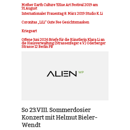
Mother Earth Culture YiXue Art Festival 2019 am
31.August
Internationaler Frauentag 8. März 2019 Studio K.Li
Coronitas „LiLi“ Gute Fee Gesichtsmasken
Kriegsart
Offene Juni 2026 Briefe für die Künstlerin Klara Li an
die Hausverwaltung (Strassenfeger e.V.) Oderberger
Strasse 12 Berlin PB
So 23.VIII. Sommerdosier
Konzert mit Helmut Bieler-
Wendt