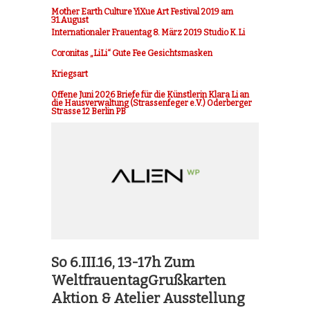
Mother Earth Culture YiXue Art Festival 2019 am
31.August
Internationaler Frauentag 8. März 2019 Studio K.Li
Coronitas „LiLi“ Gute Fee Gesichtsmasken
Kriegsart
Offene Juni 2026 Briefe für die Künstlerin Klara Li an
die Hausverwaltung (Strassenfeger e.V.) Oderberger
Strasse 12 Berlin PB
So 6.III.16, 13-17h Zum
WeltfrauentagGrußkarten
Aktion & Atelier Ausstellung