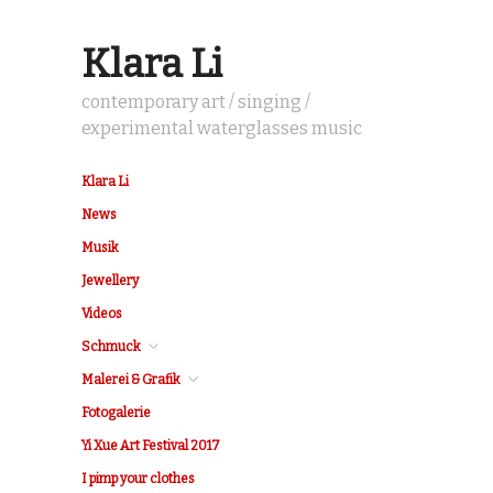
Klara Li
contemporary art / singing /
experimental waterglasses music
Klara Li
News
Musik
Jewellery
Videos
Schmuck
Malerei & Grafik
Fotogalerie
Yi Xue Art Festival 2017
I pimp your clothes