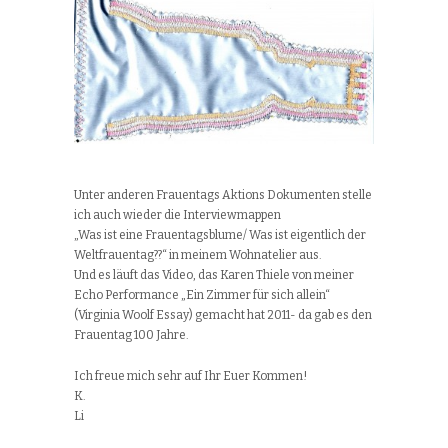
Unter anderen Frauentags Aktions Dokumenten stelle
ich auch wieder die Interviewmappen
„Was ist eine Frauentagsblume/ Was ist eigentlich der
Weltfrauentag??“ in meinem Wohnatelier aus.
Und es läuft das Video, das Karen Thiele von meiner
Echo Performance „Ein Zimmer für sich allein“
(Virginia Woolf Essay) gemacht hat 2011- da gab es den
Frauentag 100 Jahre.
Ich freue mich sehr auf Ihr Euer Kommen!
K.
Li