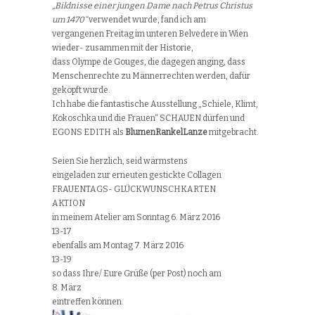
„Bildnisse einer jungen Dame nach Petrus Christus
um 1470“
verwendet wurde, fand ich am
vergangenen Freitag im unteren Belvedere in Wien
wieder- zusammen mit der Historie,
dass Olympe de Gouges, die dagegen anging, dass
Menschenrechte zu Männerrechten werden, dafür
geköpft wurde.
Ich habe die fantastische Ausstellung „Schiele, Klimt,
Kokoschka und die Frauen“ SCHAUEN dürfen und
EGONS EDITH als
BlumenRankelLanze
mitgebracht.
Seien Sie herzlich, seid wärmstens
eingeladen zur erneuten gestickte Collagen
FRAUENTAGS- GLÜCKWUNSCHKARTEN
AKTION
in meinem Atelier am Sonntag 6. März 2016
13-17
ebenfalls am Montag 7. März 2016
13-19
so dass Ihre/ Eure Grüße (per Post) noch am
8. März
eintreffen können.