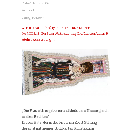
Date:
4. März 2016
Author:
klarali
Category:
News
← 14.II.16 Valentinsday Impro Welt Jazz Konzert
Mo 7.III.16, 13-19h Zum Weltfrauentag Grußkarten Aktion &
Atelier Ausstellung →
„Die Frau ist frei geboren und bleibt dem Manne gleich
in allen Rechten“
Diesen Satz, der in der Friedrich Ebert Stiftung
dereinst mit meiner Grußkarten Kunstaktion