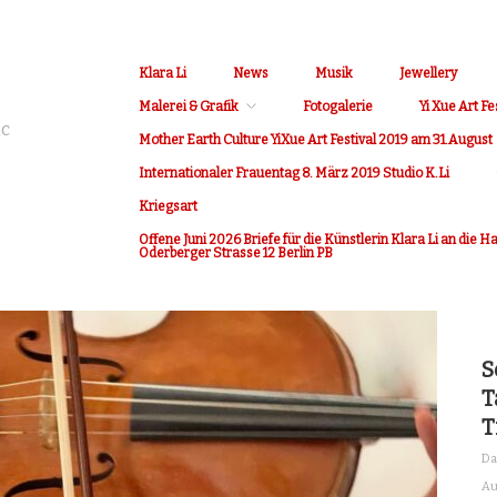
Klara Li
News
Musik
Jewellery
Malerei & Grafik
Fotogalerie
Yi Xue Art Fe
ic
Mother Earth Culture YiXue Art Festival 2019 am 31.August
Internationaler Frauentag 8. März 2019 Studio K.Li
Kriegsart
Offene Juni 2026 Briefe für die Künstlerin Klara Li an die 
Oderberger Strasse 12 Berlin PB
S
T
T
Da
Au