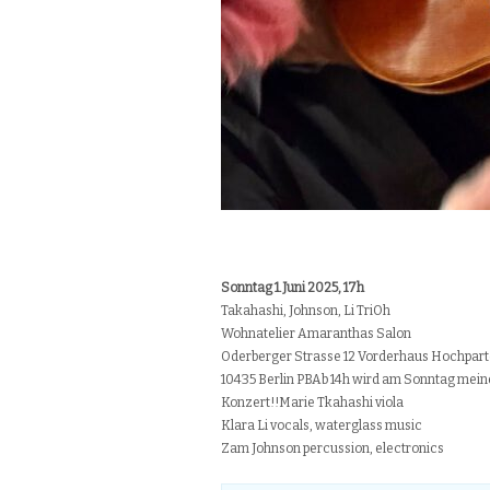
Sonntag 1.Juni 2025, 17h
Takahashi, Johnson, Li TriOh
Wohnatelier Amaranthas Salon
Oderberger Strasse 12 Vorderhaus Hochpart
10435 Berlin PBAb 14h wird am Sonntag mein
Konzert!!Marie Tkahashi viola
Klara Li vocals, waterglass music
Zam Johnson percussion, electronics