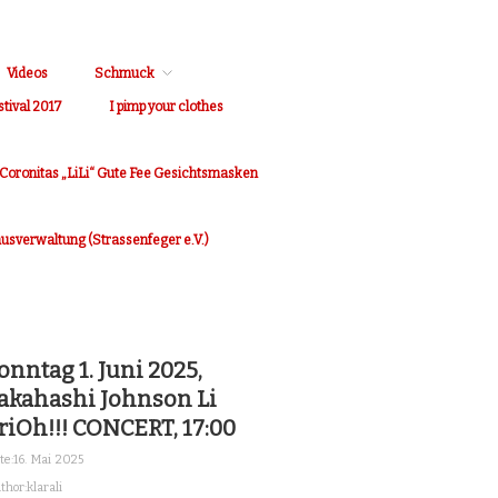
Videos
Schmuck
stival 2017
I pimp your clothes
Coronitas „LiLi“ Gute Fee Gesichtsmasken
Hausverwaltung (Strassenfeger e.V.)
onntag 1. Juni 2025,
akahashi Johnson Li
riOh!!! CONCERT, 17:00
te:
16. Mai 2025
thor:
klarali