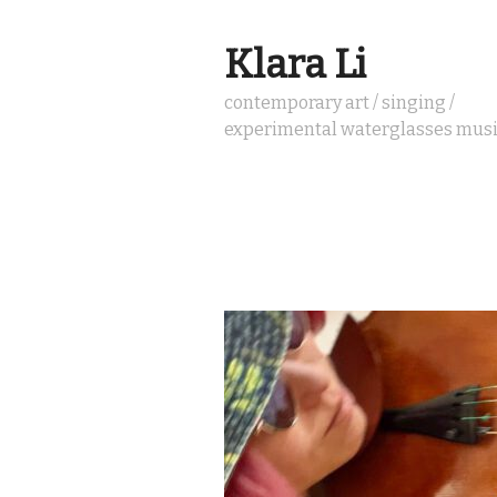
Klara Li
contemporary art / singing /
experimental waterglasses mus