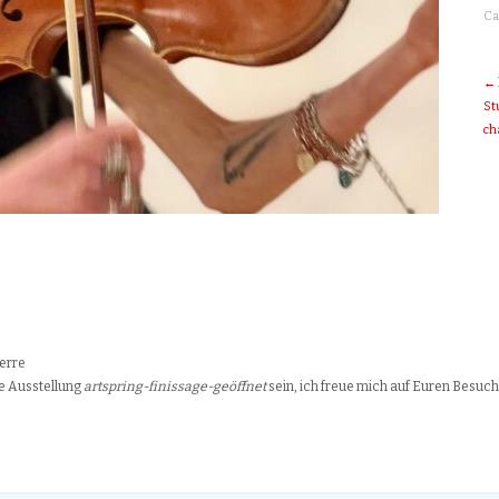
Ca
← 
St
ch
erre
e Ausstellung
artspring-finissage-geöffnet
sein, ich freue mich auf Euren Besuc