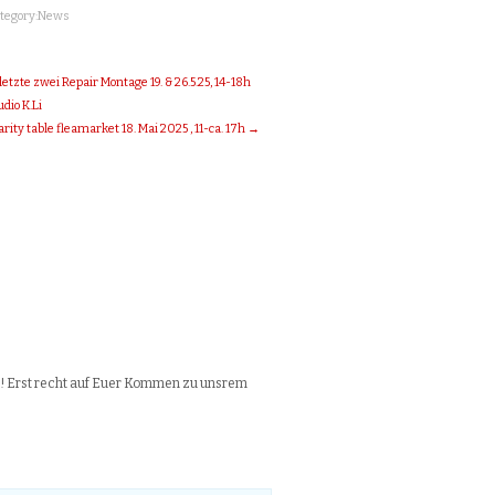
tegory:
News
letzte zwei Repair Montage 19. & 26.5.25, 14-18h
udio K.Li
arity table fleamarket 18. Mai 2025 , 11-ca. 17h →
h! Erst recht auf Euer Kommen zu unsrem