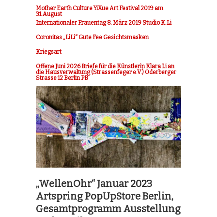
Mother Earth Culture YiXue Art Festival 2019 am
31.August
Internationaler Frauentag 8. März 2019 Studio K.Li
Coronitas „LiLi“ Gute Fee Gesichtsmasken
Kriegsart
Offene Juni 2026 Briefe für die Künstlerin Klara Li an
die Hausverwaltung (Strassenfeger e.V.) Oderberger
Strasse 12 Berlin PB
„WellenOhr“ Januar 2023
Artspring PopUpStore Berlin,
Gesamtprogramm Ausstellung