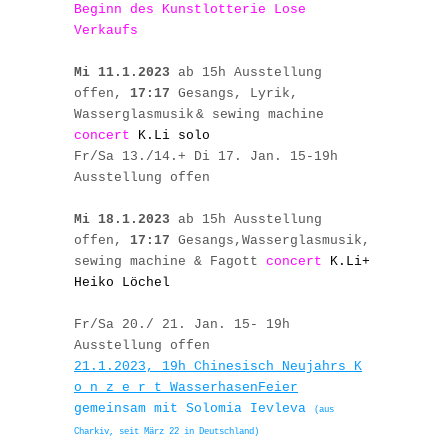
Beginn des Kunstlotterie Lose
Verkaufs
Mi 11.1.2023
ab 1
5
h Ausstellung
offen,
17:
17
Gesangs,
Lyrik
,
Wasserglasmusik
& sewing machine
concert
K.Li solo
Fr/Sa 13./14.
+ Di 17.
Jan. 15-19h
Ausstellung offen
Mi
18
.1.2023
ab 1
5
h Ausstellung
offen,
17:
17
Gesangs,
Wasserglasmusik,
sewing machine & Fagott
concert
K.Li+
Heiko Löchel
Fr/Sa 20./ 21. Jan. 15- 19h
Ausstellung offen
21.1.
20
23, 19h Chinesisch Neujahrs K
o n z e r t
Wasserhasen
Feier
gemeinsam mit Solomia
I
evleva
(aus
Charkiv, seit März 22 in Deutschland)