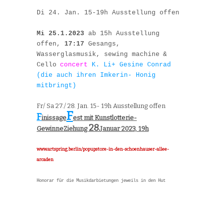
Di 24. Jan. 15-19h Ausstellung offen
Mi 25.1.2023
ab 1
5
h Ausstellung
offen,
17:
17
Gesangs,
Wasserglasmusik,
sewing machine
&
Cello
concert
K. Li+ Gesine Conrad
(die auch ihren Imkerin- Honig
mitbringt)
Fr/ Sa 27./ 28. Jan. 15- 19h Ausstellung offen
F
F
inissage
est mit Kunstlotterie-
28.
Gewinne
Z
iehung
Januar
2023,
19h
www.artspring.berlin/popupstore-in-den-schoenhauser-allee-
arcaden
Honorar für die Musikdarbietungen jeweils in den Hut