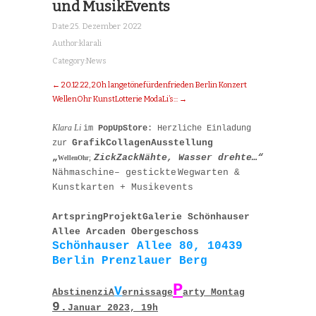
und MusikEvents
Date:
25. Dezember 2022
Author:
klarali
Category:
News
← 20.12.22, 20h langetönefürdenfrieden Berlin Konzert
WellenOhr KunstLotterie ModaLi’s::: →
Klara Li
im
PopUpStore
:
Herzliche
Einladung
GrafikCollagenAusstellung
zur
„
ZickZack
N
ähte, Wasser dreht
e…“
WellenOhr;
Nähmaschine
–
ge
s
tickte
Wegwarten
&
Kunstkarte
n
+ Musikevents
ArtspringProjektGalerie Schönhauser
Allee Ar
c
aden Obergeschoss
Schönhauser Allee
80
, 10439
Berlin
Prenzlauer Berg
P
V
Abstinenzi
A
ernissage
arty
Montag
9.
Januar 2023, 19h