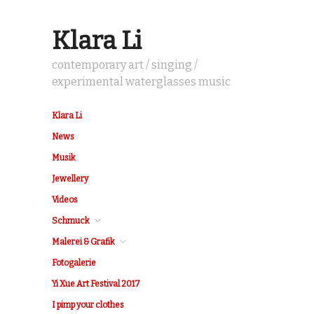
Klara Li
contemporary art / singing /
experimental waterglasses music
Klara Li
News
Musik
Jewellery
Videos
Schmuck
Malerei & Grafik
Fotogalerie
Yi Xue Art Festival 2017
I pimp your clothes