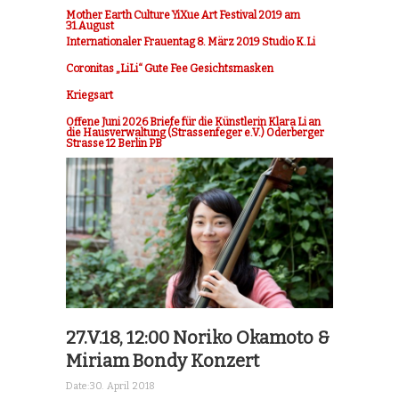
Mother Earth Culture YiXue Art Festival 2019 am
31.August
Internationaler Frauentag 8. März 2019 Studio K.Li
Coronitas „LiLi“ Gute Fee Gesichtsmasken
Kriegsart
Offene Juni 2026 Briefe für die Künstlerin Klara Li an
die Hausverwaltung (Strassenfeger e.V.) Oderberger
Strasse 12 Berlin PB
27.V.18, 12:00 Noriko Okamoto &
Miriam Bondy Konzert
Date:
30. April 2018