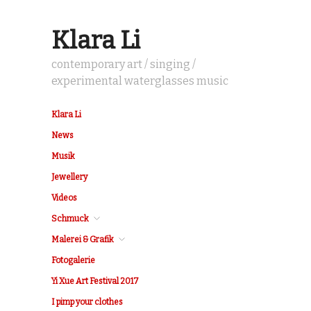
Klara Li
contemporary art / singing /
experimental waterglasses music
Klara Li
News
Musik
Jewellery
Videos
Schmuck
Malerei & Grafik
Fotogalerie
Yi Xue Art Festival 2017
I pimp your clothes