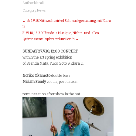
Author:
klarali
Category:
News
← ab 2.V.18 Mittwochszirkel Schmuckgestaltung mit Klara
Li
21.VI.18, 18:30 Fête de la Musique, Nichts-und-alles-
Quintessenz ExploratoriumBerlin →
SUNDAY 27.V.18, 12:00 CONCERT
within the art spring exhibition
of Brenda Mata, Yuko Goto & Klara Li
Noriko Okamoto
double bass
Miriam Bondy
vocals, percussion
remuneration after show in the hat