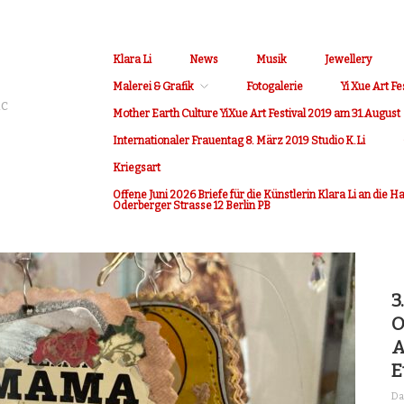
Klara Li
News
Musik
Jewellery
Malerei & Grafik
Fotogalerie
Yi Xue Art Fe
ic
Mother Earth Culture YiXue Art Festival 2019 am 31.August
Internationaler Frauentag 8. März 2019 Studio K.Li
Kriegsart
Offene Juni 2026 Briefe für die Künstlerin Klara Li an die 
Oderberger Strasse 12 Berlin PB
3
O
A
E
Da