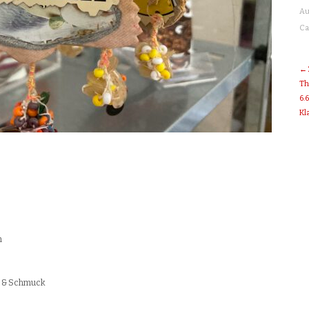
Au
Ca
← 
Th
6.
Kl
n
st & Schmuck