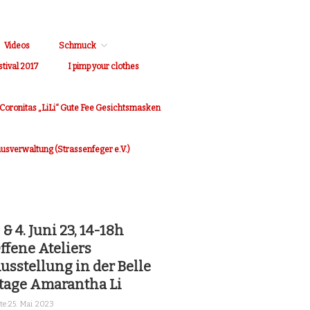
Videos
Schmuck
stival 2017
I pimp your clothes
Coronitas „LiLi“ Gute Fee Gesichtsmasken
Hausverwaltung (Strassenfeger e.V.)
. & 4. Juni 23, 14-18h
ffene Ateliers
usstellung in der Belle
tage Amarantha Li
te:
25. Mai 2023