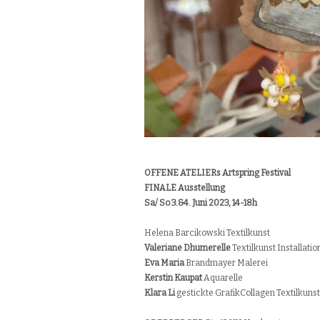
OFFENE ATELIERs Artspring Festival
FINALE Ausstellung
Sa/ So 3.&4. Juni 2023, 14-18h
Helena Barcikowski Textilkunst
Valeriane Dhumerelle
Textilkunst Installatio
Eva Maria
Brandmayer Malerei
Kerstin Kaupat
Aquarelle
Klara Li
gestickte GrafikCollagen Textilkun