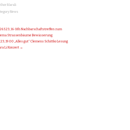
thor:
klarali
tegory:
News
26.5.23, 16-18h Nachbarschaftstreffen zum
ema Strassenbäume Bewässerung
6.23, 19:00 „Alles gut“ Clemens Schittko Lesung
ara Li Konzert →