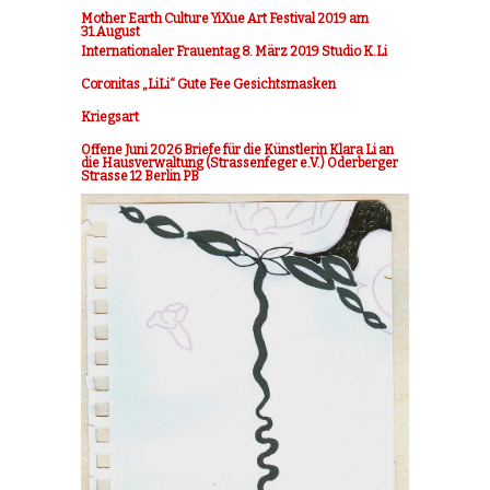
Mother Earth Culture YiXue Art Festival 2019 am
31.August
Internationaler Frauentag 8. März 2019 Studio K.Li
Coronitas „LiLi“ Gute Fee Gesichtsmasken
Kriegsart
Offene Juni 2026 Briefe für die Künstlerin Klara Li an
die Hausverwaltung (Strassenfeger e.V.) Oderberger
Strasse 12 Berlin PB