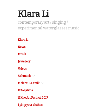
Klara Li
contemporary art / singing /
experimental waterglasses music
Klara Li
News
Musik
Jewellery
Videos
Schmuck
Malerei & Grafik
Fotogalerie
Yi Xue Art Festival 2017
I pimp your clothes