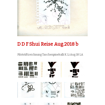
D D F Shui Reise Aug.2018 b
Pilotstiftzeichnung Taschenpinekalli K.Li Aug.18 LA