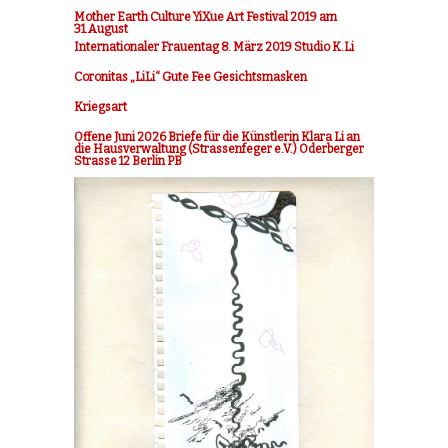
Mother Earth Culture YiXue Art Festival 2019 am
31.August
Internationaler Frauentag 8. März 2019 Studio K.Li
Coronitas „LiLi“ Gute Fee Gesichtsmasken
Kriegsart
Offene Juni 2026 Briefe für die Künstlerin Klara Li an
die Hausverwaltung (Strassenfeger e.V.) Oderberger
Strasse 12 Berlin PB