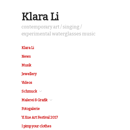
Klara Li
contemporary art / singing /
experimental waterglasses music
Klara Li
News
Musik
Jewellery
Videos
Schmuck
Malerei & Grafik
Fotogalerie
Yi Xue Art Festival 2017
I pimp your clothes